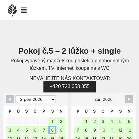
Pokoj č.5 – 2 lůžko + single
Pokoj vybavený manželskou postelí a plnohodnotným
lůžkem, TV, internet, koupelna s WC
NEVÁHEJTE NÁS KONTAKTOVAT:
+420 723 058 355
Skip Booking Form
Září 2026
P
Ú
S
Č
P
S
N
P
Ú
S
Č
P
S
N
1
2
1
2
3
4
5
6
3
4
5
6
7
8
9
7
8
9
10
11
12
13
10
11
12
13
14
15
16
14
15
16
17
18
19
20